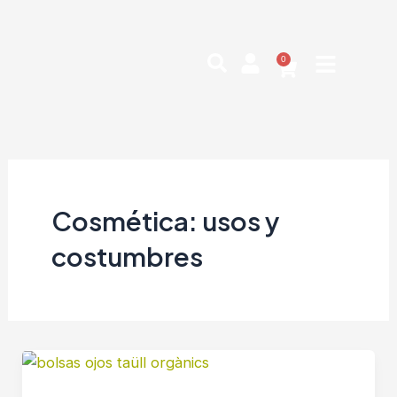
Ir
Paginación
al
de
contenido
entradas
0
Cart
Cosmética: usos y
costumbres