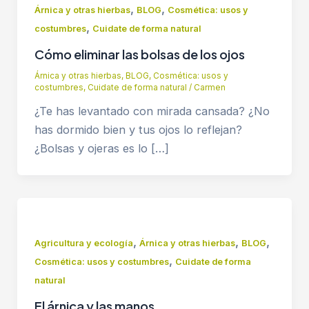
,
,
Árnica y otras hierbas
BLOG
Cosmética: usos y
,
costumbres
Cuidate de forma natural
Cómo eliminar las bolsas de los ojos
Árnica y otras hierbas
,
BLOG
,
Cosmética: usos y
costumbres
,
Cuidate de forma natural
/
Carmen
¿Te has levantado con mirada cansada? ¿No
has dormido bien y tus ojos lo reflejan?
¿Bolsas y ojeras es lo […]
,
,
,
Agricultura y ecología
Árnica y otras hierbas
BLOG
,
Cosmética: usos y costumbres
Cuidate de forma
natural
El árnica y las manos