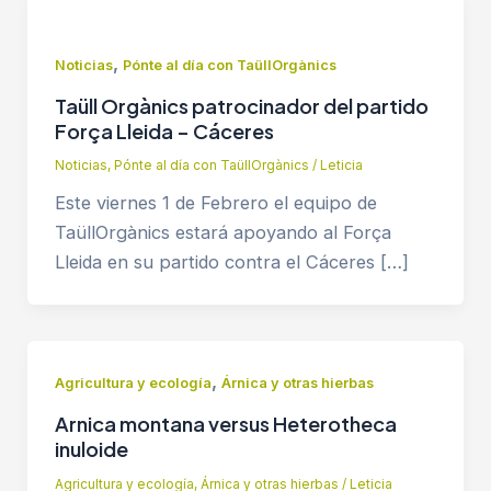
,
Noticias
Pónte al día con TaüllOrgànics
Taüll Orgànics patrocinador del partido
Força Lleida – Cáceres
Noticias
,
Pónte al día con TaüllOrgànics
/
Leticia
Este viernes 1 de Febrero el equipo de
TaüllOrgànics estará apoyando al Força
Lleida en su partido contra el Cáceres […]
,
Agricultura y ecología
Árnica y otras hierbas
Arnica montana versus Heterotheca
inuloide
Agricultura y ecología
,
Árnica y otras hierbas
/
Leticia