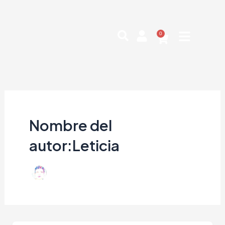
Ir
al
contenido
0
Cart
Nombre del
autor:Leticia