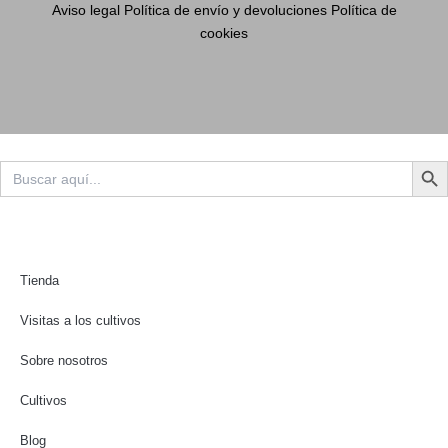
Aviso legal
Política de envío y devoluciones
Política de
cookies
Botón d
Buscar:
Tienda
Visitas a los cultivos
Sobre nosotros
Cultivos
Blog