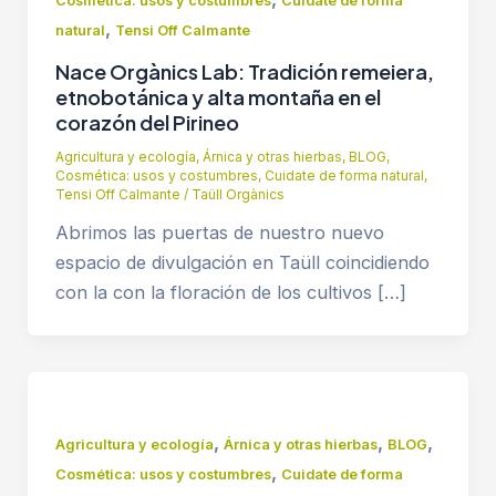
Cosmética: usos y costumbres
Cuidate de forma
,
natural
Tensi Off Calmante
Nace Orgànics Lab: Tradición remeiera,
etnobotánica y alta montaña en el
corazón del Pirineo
Agricultura y ecología
,
Árnica y otras hierbas
,
BLOG
,
Cosmética: usos y costumbres
,
Cuidate de forma natural
,
Tensi Off Calmante
/
Taüll Orgànics
Abrimos las puertas de nuestro nuevo
espacio de divulgación en Taüll coincidiendo
con la con la floración de los cultivos […]
,
,
,
Agricultura y ecología
Árnica y otras hierbas
BLOG
,
Cosmética: usos y costumbres
Cuidate de forma