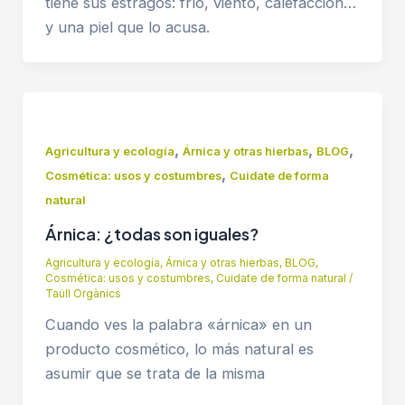
tiene sus estragos: frío, viento, calefacción…
y una piel que lo acusa.
,
,
,
Agricultura y ecología
Árnica y otras hierbas
BLOG
,
Cosmética: usos y costumbres
Cuidate de forma
natural
Árnica: ¿todas son iguales?
Agricultura y ecología
,
Árnica y otras hierbas
,
BLOG
,
Cosmética: usos y costumbres
,
Cuidate de forma natural
/
Taüll Orgànics
Cuando ves la palabra «árnica» en un
producto cosmético, lo más natural es
asumir que se trata de la misma