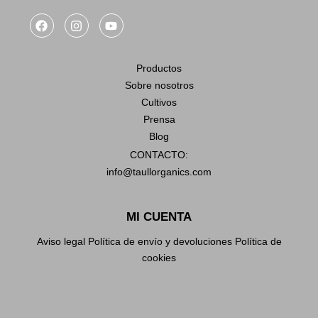
F
I
Y
a
n
o
c
s
u
e
t
t
b
a
u
Productos
o
g
b
Sobre nosotros
o
r
e
k
a
Cultivos
m
Prensa
Blog
CONTACTO:
info@taullorganics.com
MI CUENTA
Aviso legal
Política de envío y devoluciones
Política de
cookies