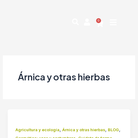
Ir
Paginación
al
de
contenido
entradas
0
Cart
Árnica y otras hierbas
,
,
,
Agricultura y ecología
Árnica y otras hierbas
BLOG
,