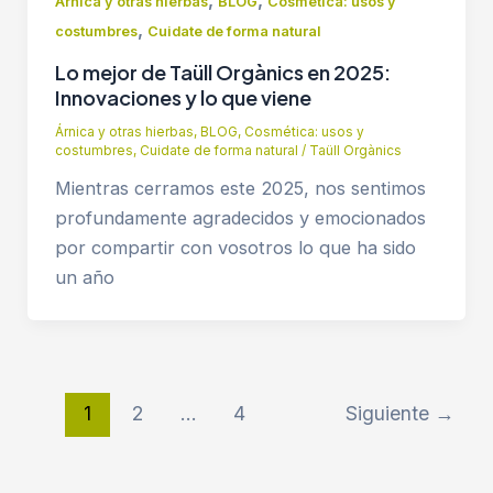
Árnica y otras hierbas
BLOG
Cosmética: usos y
,
costumbres
Cuidate de forma natural
Lo mejor de Taüll Orgànics en 2025:
Innovaciones y lo que viene
Árnica y otras hierbas
,
BLOG
,
Cosmética: usos y
costumbres
,
Cuidate de forma natural
/
Taüll Orgànics
Mientras cerramos este 2025, nos sentimos
profundamente agradecidos y emocionados
por compartir con vosotros lo que ha sido
un año
1
2
…
4
Siguiente
→