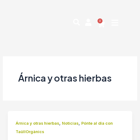
Ir
Paginación
al
de
contenido
entradas
0
Cart
Árnica y otras hierbas
,
,
Árnica y otras hierbas
Noticias
Pónte al día con
TaüllOrgànics