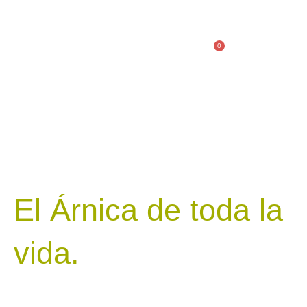
Ir
al
contenido
0
Cart
El Árnica de toda la
vida.