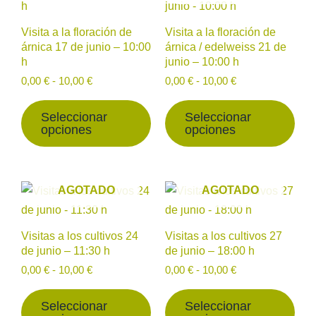
desde
tiene
desde
tien
producto
prod
0,00 €
0,00 €
múltiples
múlt
hasta
hasta
Visita a la floración de
Visita a la floración de
variantes.
vari
10,00 €
10,00 €
árnica 17 de junio – 10:00
árnica / edelweiss 21 de
h
junio – 10:00 h
Las
Las
opciones
opc
0,00
€
-
10,00
€
0,00
€
-
10,00
€
se
se
Seleccionar
Seleccionar
pueden
pue
opciones
opciones
elegir
eleg
en
en
la
la
Rango
Rango
Este
Est
AGOTADO
AGOTADO
página
pág
de
de
producto
prod
precios:
precios:
de
de
desde
tiene
desde
tien
producto
prod
Visitas a los cultivos 24
Visitas a los cultivos 27
0,00 €
0,00 €
múltiples
múlt
de junio – 11:30 h
de junio – 18:00 h
hasta
hasta
variantes.
vari
10,00 €
10,00 €
0,00
€
-
10,00
€
0,00
€
-
10,00
€
Las
Las
opciones
opc
Seleccionar
Seleccionar