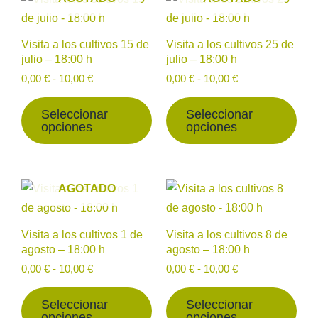
de
de
producto
prod
la
la
precios:
precios:
desde
tiene
desde
tien
página
pág
Visita a los cultivos 15 de
Visita a los cultivos 25 de
0,00 €
0,00 €
múltiples
múlt
de
de
julio – 18:00 h
julio – 18:00 h
hasta
hasta
variantes.
vari
producto
prod
10,00 €
10,00 €
0,00
€
-
10,00
€
0,00
€
-
10,00
€
Las
Las
opciones
opc
Seleccionar
Seleccionar
opciones
opciones
se
se
pueden
pue
elegir
eleg
Rango
Rango
Este
Est
AGOTADO
en
en
de
de
producto
prod
la
la
precios:
precios:
desde
tiene
desde
tien
página
pág
Visita a los cultivos 1 de
Visita a los cultivos 8 de
0,00 €
0,00 €
múltiples
múlt
de
de
agosto – 18:00 h
agosto – 18:00 h
hasta
hasta
variantes.
vari
producto
prod
10,00 €
10,00 €
0,00
€
-
10,00
€
0,00
€
-
10,00
€
Las
Las
opciones
opc
Seleccionar
Seleccionar
opciones
opciones