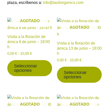
plaza, escríbenos a:
info@taullorganics.com
Rango
Rango
Este
Est
AGOTADO
de
de
producto
prod
AGOTADO
precios:
precios:
desde
tiene
desde
tien
Visita a la floración de
0,00 €
0,00 €
múltiples
múlt
árnica 6 de junio – 18:00
hasta
hasta
Visita a la floración de
h
variantes.
vari
10,00 €
10,00 €
árnica 13 de junio – 18:00
h
Las
Las
0,00
€
-
10,00
€
opciones
opc
0,00
€
-
10,00
€
Seleccionar
se
se
opciones
Seleccionar
pueden
pue
opciones
elegir
eleg
en
en
la
la
Rango
Rango
Este
Est
página
pág
de
de
producto
prod
AGOTADO
AGOTADO
precios:
precios:
de
de