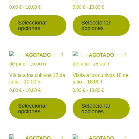
variantes.
vari
producto
prod
10,00 €
10,00 €
0,00
€
-
10,00
€
0,00
€
-
10,00
€
Las
Las
opciones
opc
Seleccionar
Seleccionar
opciones
opciones
se
se
pueden
pue
elegir
eleg
Rango
Rango
Este
Est
AGOTADO
AGOTADO
en
en
de
de
producto
prod
la
la
precios:
precios:
desde
tiene
desde
tien
página
pág
Visita a los cultivos 12 de
Visita a los cultivos 18 de
0,00 €
0,00 €
múltiples
múlt
de
de
julio – 10:00 h
julio – 18:00 h
hasta
hasta
variantes.
vari
producto
prod
10,00 €
10,00 €
0,00
€
-
10,00
€
0,00
€
-
10,00
€
Las
Las
opciones
opc
Seleccionar
Seleccionar
opciones
opciones
se
se
pueden
pue
elegir
eleg
Rango
Rango
Este
Est
AGOTADO
AGOTADO
en
en