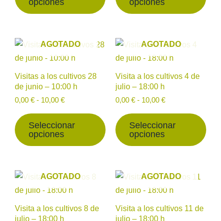
opciones
opciones
se
se
pueden
pue
elegir
eleg
Rango
Rango
Este
Est
AGOTADO
AGOTADO
en
en
de
de
producto
prod
la
la
precios:
precios:
desde
tiene
desde
tien
página
pág
Visitas a los cultivos 28
Visita a los cultivos 4 de
0,00 €
0,00 €
múltiples
múlt
de
de
de junio – 10:00 h
julio – 18:00 h
hasta
hasta
variantes.
vari
producto
prod
10,00 €
10,00 €
0,00
€
-
10,00
€
0,00
€
-
10,00
€
Las
Las
opciones
opc
Seleccionar
Seleccionar
opciones
opciones
se
se
pueden
pue
elegir
eleg
Rango
Rango
Este
Est
AGOTADO
AGOTADO
en
en
de
de
producto
prod
la
la
precios:
precios:
desde
tiene
desde
tien
página
pág
Visita a los cultivos 8 de
Visita a los cultivos 11 de
0,00 €
0,00 €
múltiples
múlt
de
de
julio – 18:00 h
julio – 18:00 h
hasta
hasta