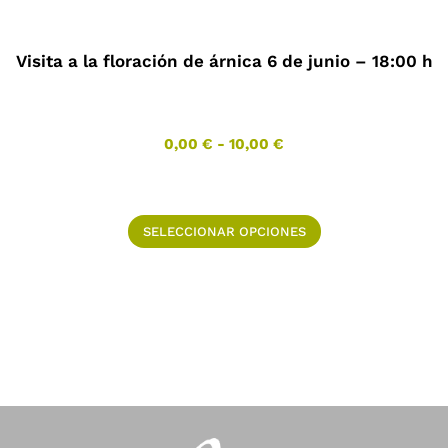
Visita a la floración de árnica 6 de junio – 18:00 h
R
0,00
€
-
10,00
€
a
n
g
E
SELECCIONAR OPCIONES
o
s
d
t
e
e
p
p
r
e
r
c
o
i
d
o
u