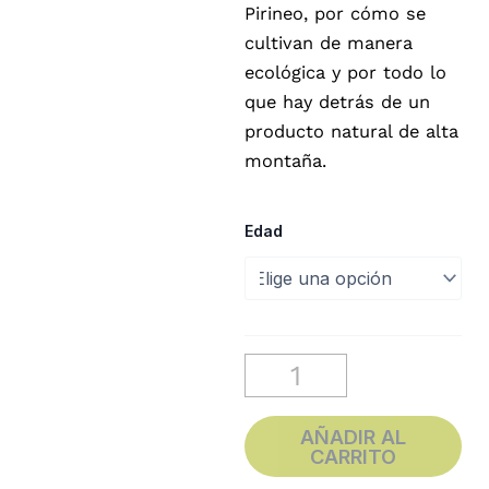
Pirineo, por cómo se
cultivan de manera
ecológica y por todo lo
que hay detrás de un
producto natural de alta
montaña.
Visita
Edad
a
los
cultivos
16
de
agosto
-
10:00
h
AÑADIR AL
cantidad
CARRITO