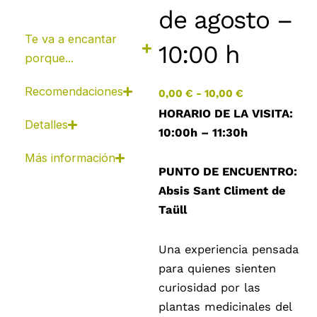
de agosto –
Te va a encantar
10:00 h
porque...
Recomendaciones
RANGO
0,00
€
-
10,00
€
DE
HORARIO DE LA VISITA:
Detalles
PRECIOS:
10:00h – 11:30h
DESDE
Más información
0,00 €
PUNTO DE ENCUENTRO:
HASTA
Absis Sant Climent de
10,00 €
Taüll
Una experiencia pensada
para quienes sienten
curiosidad por las
plantas medicinales del