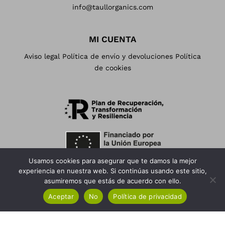
s
0
info@taullorganics.com
v
,
a
0
MI CUENTA
r
0
Aviso legal
Política de envío y devoluciones
Política
i
€
de cookies
a
n
t
e
s
.
L
Usamos cookies para asegurar que te damos la mejor
a
experiencia en nuestra web. Si continúas usando este sitio,
s
asumiremos que estás de acuerdo con ello.
o
Aceptar
No
Política de privacidad
p
c