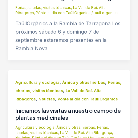
Ferias, charlas, visitas técnicas
,
La Vall de Boí. Alta
Ribagorça
,
Pónte al día con TaüllOrgànics
/
taull organics
TaüllOrgànics a la Rambla de Tarragona Los
próximos sábado 6 y domingo 7 de
septiembre estaremos presentes en la
Rambla Nova
,
,
Agricultura y ecología
Árnica y otras hierbas
Ferias,
,
charlas, visitas técnicas
La Vall de Boí. Alta
,
,
Ribagorça
Noticias
Pónte al día con TaüllOrgànics
Iniciamos las visitas a nuestro campo de
plantas medicinales
Agricultura y ecología
,
Árnica y otras hierbas
,
Ferias,
charlas, visitas técnicas
,
La Vall de Boí. Alta Ribagorça
,
Noticias
,
Pónte al día con TaüllOrgànics
/
taull organics