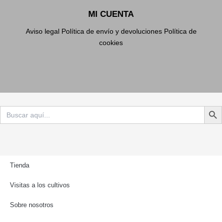
MI CUENTA
Aviso legal
Política de envío y devoluciones
Política de
cookies
Botón d
Buscar:
Tienda
Visitas a los cultivos
Sobre nosotros