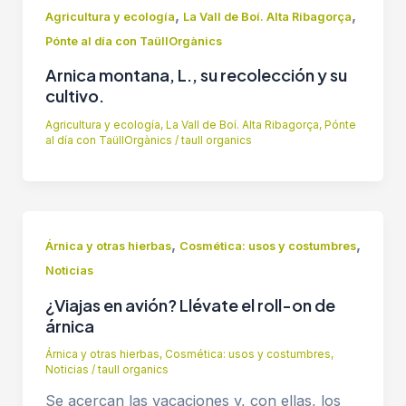
,
,
Agricultura y ecología
La Vall de Boí. Alta Ribagorça
Pónte al día con TaüllOrgànics
Arnica montana, L., su recolección y su
cultivo.
Agricultura y ecología
,
La Vall de Boí. Alta Ribagorça
,
Pónte
al día con TaüllOrgànics
/
taull organics
,
,
Árnica y otras hierbas
Cosmética: usos y costumbres
Noticias
¿Viajas en avión? Llévate el roll-on de
árnica
Árnica y otras hierbas
,
Cosmética: usos y costumbres
,
Noticias
/
taull organics
Se acercan las vacaciones y, con ellas, los