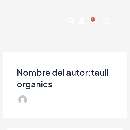
Ir
Paginación
al
de
contenido
entradas
0
Cart
Nombre del autor:taull
organics