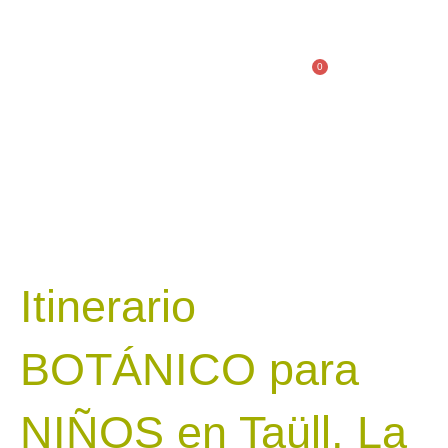
Ir
al
contenido
0
Cart
Itinerario
BOTÁNICO para
NIÑOS en Taüll, La